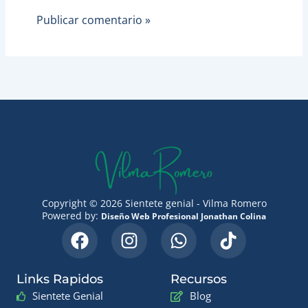
Copyright © 2026 Sientete genial - Vilma Romero
Powered by:
Diseño Web Profesional Jonathan Colina
F
I
W
T
a
n
h
i
c
s
a
k
Links Rapidos
Recursos
e
t
t
t
Sientete Genial
Blog
b
a
s
o